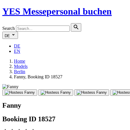
YES
Messepersonal buchen
Search
DE
DE
EN
Home
Models
Berlin
Fanny, Booking ID 18527
Fanny
Booking ID 18527