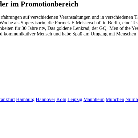
oder im Promotionbereich
 Erfahrungen auf verschiedenen Veranstaltungen und in verschiedenen Tä
che als Supervisorin, die Formel- E Meisterschaft in Berlin, eine Testf
eiten für 30 Jahre ntv, Das goldene Lenkrad, der GQ- Men of the Yea
nd kommunikativer Mensch und habe Spaß am Umgang mit Menschen un
rankfurt
Hamburg
Hannover
Köln
Leipzig
Mannheim
München
Nürnb