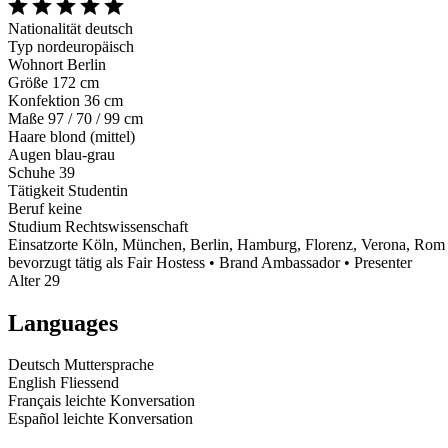
Nationalität
deutsch
Typ
nordeuropäisch
Wohnort
Berlin
Größe
172 cm
Konfektion
36 cm
Maße
97 / 70 / 99 cm
Haare
blond (mittel)
Augen
blau-grau
Schuhe
39
Tätigkeit
Studentin
Beruf
keine
Studium
Rechtswissenschaft
Einsatzorte
Köln, München, Berlin, Hamburg, Florenz, Verona, Rom
bevorzugt tätig als
Fair Hostess • Brand Ambassador • Presenter
Alter
29
Languages
Deutsch
Muttersprache
English
Fliessend
Français
leichte Konversation
Español
leichte Konversation