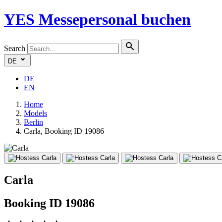
YES
Messepersonal buchen
Search
DE
DE
EN
Home
Models
Berlin
Carla, Booking ID 19086
Carla
Booking ID 19086