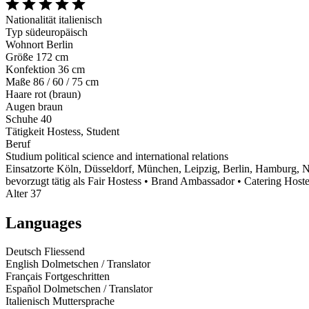
Nationalität
italienisch
Typ
südeuropäisch
Wohnort
Berlin
Größe
172 cm
Konfektion
36 cm
Maße
86 / 60 / 75 cm
Haare
rot (braun)
Augen
braun
Schuhe
40
Tätigkeit
Hostess, Student
Beruf
Studium
political science and international relations
Einsatzorte
Köln, Düsseldorf, München, Leipzig, Berlin, Hamburg, 
bevorzugt tätig als
Fair Hostess • Brand Ambassador • Catering Hostes
Alter
37
Languages
Deutsch
Fliessend
English
Dolmetschen / Translator
Français
Fortgeschritten
Español
Dolmetschen / Translator
Italienisch
Muttersprache