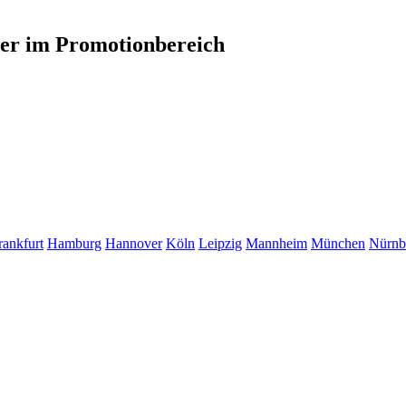
der im Promotionbereich
rankfurt
Hamburg
Hannover
Köln
Leipzig
Mannheim
München
Nürnb