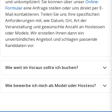
und unkompliziert. Sie können über unser
Online-
Formular
eine Anfrage stellen oder uns direkt per E-
Mail kontaktieren. Teilen Sie uns Ihre spezifischen
Anforderungen mit, wie Datum, Ort, Art der
Veranstaltung und gewünschte Anzahl an Hostessen
oder Models. Wir erstellen Ihnen dann ein
unverbindliches Angebot und schlagen passende
Kandidaten vor.
Wie weit im Voraus sollte ich buchen?
Wir empfehlen, Messepersonal mindestens 4-6
Wochen vor der Veranstaltung zu buchen, besonders
Wie bewerbe ich mich als Model oder Hostess?
für große Messen oder Events in der Hauptsaison. So
Wenn Sie Interesse haben, als Model oder Hostess zu
können wir Ihnen die besten Kandidaten mit den
arbeiten, können Sie sich über unser
Online-
gewünschten Qualifikationen und Sprachkenntnissen
Bewerbungsformular
bewerben. Laden Sie
garantieren. Bei kurzfristigen Anfragen bemühen wir