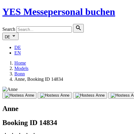
YES
Messepersonal buchen
Search
DE
DE
EN
Home
Models
Bonn
Anne, Booking ID 14834
Anne
Booking ID 14834