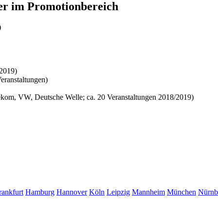
der im Promotionbereich
)
 2019)
Veranstaltungen)
elekom, VW, Deutsche Welle; ca. 20 Veranstaltungen 2018/2019)
rankfurt
Hamburg
Hannover
Köln
Leipzig
Mannheim
München
Nürnb