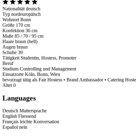
Nationalität
deutsch
Typ
nordeuropäisch
Wohnort
Bonn
Größe
170 cm
Konfektion
36 cm
Maße
85 / 70 / 95 cm
Haare
braun (hell)
Augen
braun
Schuhe
39
Tätigkeit
Studentin, Hostess, Promoter
Beruf
Studium
Controlling und Management
Einsatzorte
Köln, Bonn, Wien
bevorzugt tätig als
Fair Hostess • Brand Ambassador • Catering Hoste
Alter
0
Languages
Deutsch
Muttersprache
English
Fliessend
Français
leichte Konversation
Español
nein