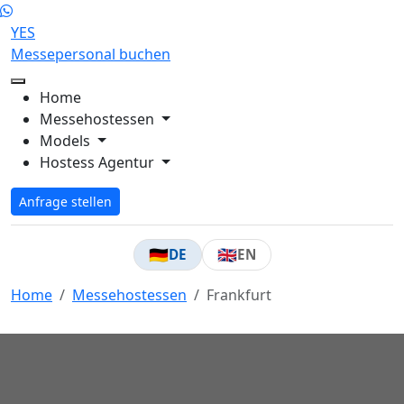
YES
Messepersonal buchen
Home
Messehostessen
Models
Hostess Agentur
Anfrage stellen
🇩🇪
🇬🇧
DE
EN
Home
Messehostessen
Frankfurt