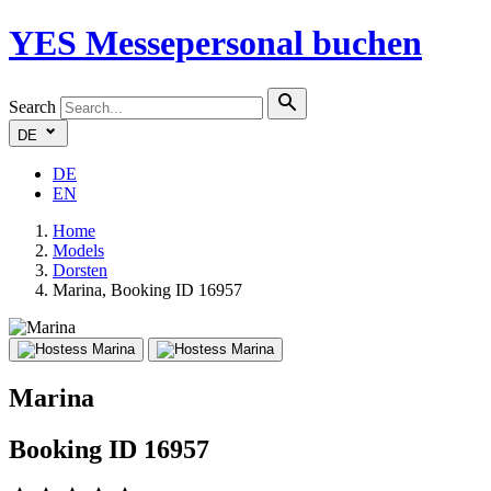
YES
Messepersonal buchen
Search
DE
DE
EN
Home
Models
Dorsten
Marina, Booking ID 16957
Marina
Booking ID 16957