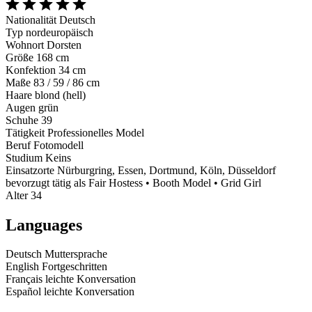
Nationalität
Deutsch
Typ
nordeuropäisch
Wohnort
Dorsten
Größe
168 cm
Konfektion
34 cm
Maße
83 / 59 / 86 cm
Haare
blond (hell)
Augen
grün
Schuhe
39
Tätigkeit
Professionelles Model
Beruf
Fotomodell
Studium
Keins
Einsatzorte
Nürburgring, Essen, Dortmund, Köln, Düsseldorf
bevorzugt tätig als
Fair Hostess • Booth Model • Grid Girl
Alter
34
Languages
Deutsch
Muttersprache
English
Fortgeschritten
Français
leichte Konversation
Español
leichte Konversation