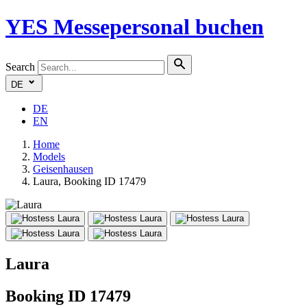
YES
Messepersonal buchen
Search
DE
DE
EN
Home
Models
Geisenhausen
Laura, Booking ID 17479
Laura
Booking ID 17479