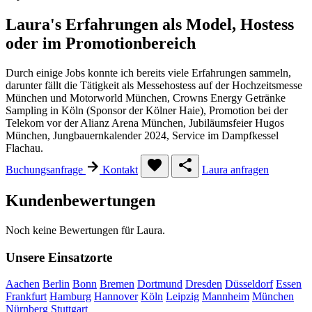
Laura's Erfahrungen als Model, Hostess
oder im Promotionbereich
Durch einige Jobs konnte ich bereits viele Erfahrungen sammeln,
darunter fällt die Tätigkeit als Messehostess auf der Hochzeitsmesse
München und Motorworld München, Crowns Energy Getränke
Sampling in Köln (Sponsor der Kölner Haie), Promotion bei der
Telekom vor der Alianz Arena München, Jubiläumsfeier Hugos
München, Jungbauernkalender 2024, Service im Dampfkessel
Flachau.
Buchungsanfrage
Kontakt
Laura anfragen
Kundenbewertungen
Noch keine Bewertungen für Laura.
Unsere Einsatzorte
Aachen
Berlin
Bonn
Bremen
Dortmund
Dresden
Düsseldorf
Essen
Frankfurt
Hamburg
Hannover
Köln
Leipzig
Mannheim
München
Nürnberg
Stuttgart