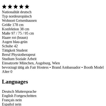
Nationalität
deutsch
Typ
nordeuropäisch
Wohnort
Geisenhausen
Größe
178 cm
Konfektion
38 cm
Maße
97 / 75 / 95 cm
Haare
rot (braun)
Augen
blau-grün
Schuhe
42
Tätigkeit
Student
Beruf
Physiotherapeut
Studium
Soziale Arbeit
Einsatzorte
München, Augsburg, Wien
bevorzugt tätig als
Fair Hostess • Brand Ambassador • Booth Model
Alter
0
Languages
Deutsch
Muttersprache
English
Fortgeschritten
Français
nein
Español
nein