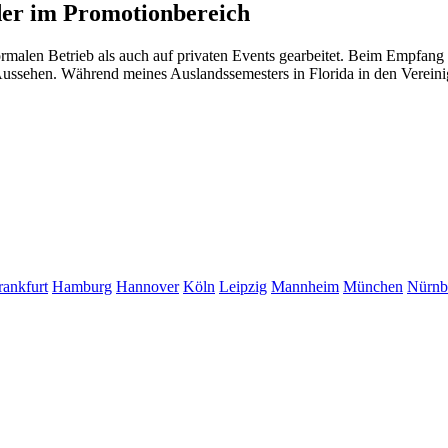
der im Promotionbereich
ormalen Betrieb als auch auf privaten Events gearbeitet. Beim Empfan
Aussehen. Während meines Auslandssemesters in Florida in den Vereini
rankfurt
Hamburg
Hannover
Köln
Leipzig
Mannheim
München
Nürnb