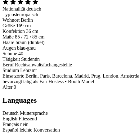
Nationalität
deutsch
Typ
osteuropäisch
Wohnort
Berlin
Größe
169 cm
Konfektion
36 cm
Maße
85 / 72 / 85 cm
Haare
braun (dunkel)
Augen
blau-grau
Schuhe
40
Tätigkeit
Studentin
Beruf
Rechtsanwaltsfachangestellte
Studium
Lehramt
Einsatzorte
Berlin, Paris, Barcelona, Madrid, Prag, London, Amsterd
bevorzugt tätig als
Fair Hostess • Booth Model
Alter
0
Languages
Deutsch
Muttersprache
English
Fliessend
Français
nein
Español
leichte Konversation