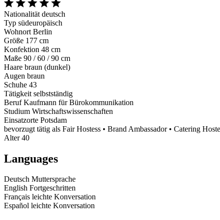
Nationalität
deutsch
Typ
südeuropäisch
Wohnort
Berlin
Größe
177 cm
Konfektion
48 cm
Maße
90 / 60 / 90 cm
Haare
braun (dunkel)
Augen
braun
Schuhe
43
Tätigkeit
selbstständig
Beruf
Kaufmann für Bürokommunikation
Studium
Wirtschaftswissenschaften
Einsatzorte
Potsdam
bevorzugt tätig als
Fair Hostess • Brand Ambassador • Catering Host
Alter
40
Languages
Deutsch
Muttersprache
English
Fortgeschritten
Français
leichte Konversation
Español
leichte Konversation