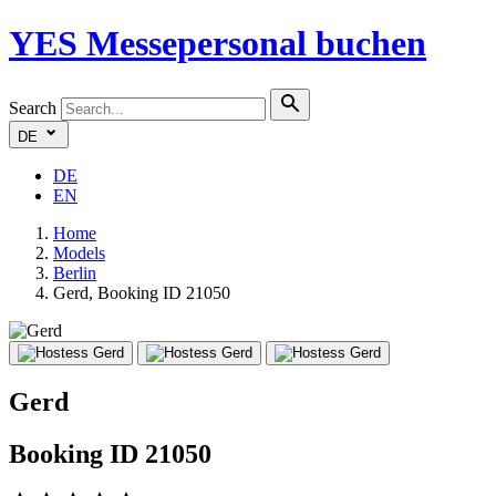
YES
Messepersonal buchen
Search
DE
DE
EN
Home
Models
Berlin
Gerd, Booking ID 21050
Gerd
Booking ID 21050