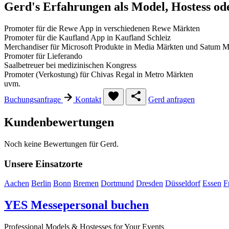
Gerd's Erfahrungen als Model, Hostess o
Promoter für die Rewe App in verschiedenen Rewe Märkten
Promoter für die Kaufland App in Kaufland Schleiz
Merchandiser für Microsoft Produkte in Media Märkten und Satum M
Promoter für Lieferando
Saalbetreuer bei medizinischen Kongress
Promoter (Verkostung) für Chivas Regal in Metro Märkten
uvm.
Buchungsanfrage
Kontakt
Gerd anfragen
Kundenbewertungen
Noch keine Bewertungen für Gerd.
Unsere Einsatzorte
Aachen
Berlin
Bonn
Bremen
Dortmund
Dresden
Düsseldorf
Essen
F
YES
Messepersonal buchen
Professional Models & Hostesses for Your Events