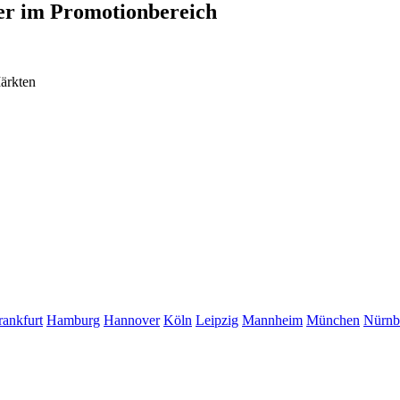
der im Promotionbereich
ärkten
rankfurt
Hamburg
Hannover
Köln
Leipzig
Mannheim
München
Nürnb