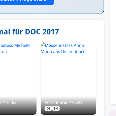
al für DOC 2017
e #18182
Anna-Maria #10649
DE
EN