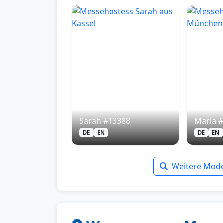
Sarah #13388
Maria 
DE
EN
DE
EN
Weitere Mode