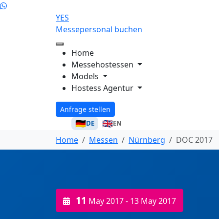
YES
Messepersonal buchen
Home
Messehostessen
Models
Hostess Agentur
Anfrage stellen
🇩🇪
🇬🇧
DE
EN
Home
Messen
Nürnberg
DOC 2017
11
May 2017
- 13 May 2017