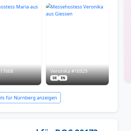
#17668
Veronika #16929
DE
EN
ls für Nürnberg anzeigen