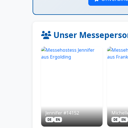
Unser Messeperson
Jennifer #14152
Michell
DE
EN
DE
EN