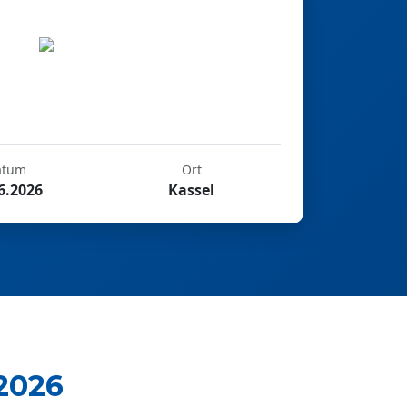
atum
Ort
6.2026
Kassel
2026