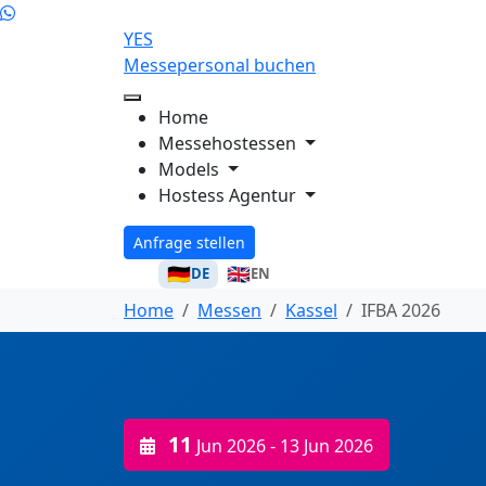
YES
Messepersonal buchen
Home
Messehostessen
Models
Hostess Agentur
Anfrage stellen
🇩🇪
🇬🇧
DE
EN
Home
Messen
Kassel
IFBA 2026
11
Jun 2026
- 13 Jun 2026