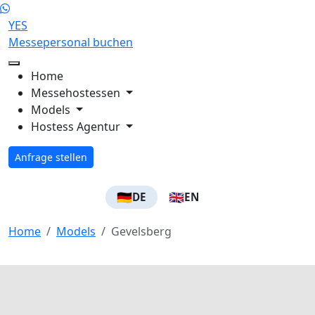
YES
Messepersonal buchen
Home
Messehostessen
Models
Hostess Agentur
Anfrage stellen
🇩🇪
🇬🇧
DE
EN
Home
Models
Gevelsberg